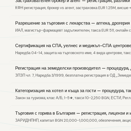
Застрахователен брокер и агент — регистрация, разлики
КФН регистрация, брокер vs агент, застраховка EUR 1.25M, висше + 
Разрешение за търговия с лекарства — аптека, дрогери
ИАЛ, магистър-фармацевт задължителен, такса EUR 511, онлайн 
Сертификация на СПА, уелнес и медикъл-СПА центрове
Наредба 04-14, защита на търговското име, 4 вида центрове, такси
Регистрация на земеделски производител — процедура, 
ЗПЗП чл. 7, Наредба 3/1999, безплатна регистрация в ОД „Земед
Категоризация на хотел и къща за гости — процедура, та
Закон за туризма, клас А/Б, 1-5★, такси 10-2,250 BGN, ЕСТИ, Рег
Търговия с горива в България — регистрация, лицензи и
ЗАРИДНПНП, капитал BGN 20,000-1,000,000, обезпечения, акциз