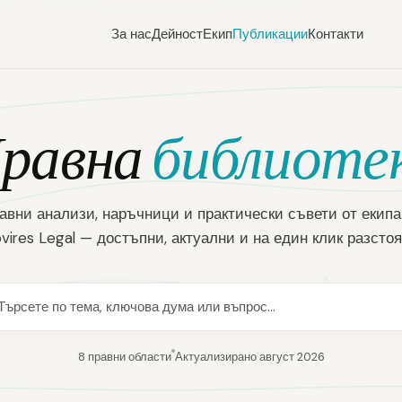
За нас
Дейност
Екип
Публикации
Контакти
10
5
16
7
равна
библиоте
авни анализи, наръчници и практически съвети от екипа
ovires Legal — достъпни, актуални и на един клик разстоя
8 правни области
Актуализирано август 2026