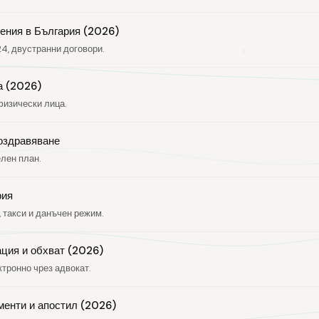
ения в България (2026)
24, двустранни договори.
а (2026)
 физически лица.
 оздравяване
елен план.
рия
 такси и данъчен режим.
ация и обхват (2026)
ктронно чрез адвокат.
менти и апостил (2026)