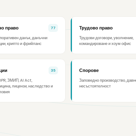
о право
Трудово право
77
поративен данък, данъчни
Трудови договори, уволнение,
ии, крипто и фрийланс
командироване и хоум офис
ции
Спорове
35
PR, ЗМИП, AI Act,
Заповедно производство, давн
цина, лицензи, наследство и
несъстоятелност
ловия