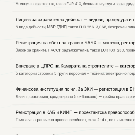
Агенция по заетостта, такса EUR 410, безплатни услуги за канди
Лиценз за охранителна дейност — видове, процедура и 
5 вида дейности, МВР ГДНП, такси EUR 256-3,068, безсрочен лице
Регистрация на обект за храни в БАБХ — магазин, ресто
Закон за храните, HACCP задължителна, такси EUR 103-230, пров
Вписване в ЦПРС на Камарата на строителите — категор
5 категории строежи, 5 групи, персонал + техника, електронно пода
Финансова институция по чл. 3а ЗКИ — регистрация в Б
Лизинг, факторинг, кредитиране (не-банково) — тройна правна ра
Регистрация в КАБ и КИИП — проектантска правоспособн
Пълна vs ограничена правоспособност, стаж 2-4 г., встъпителна 