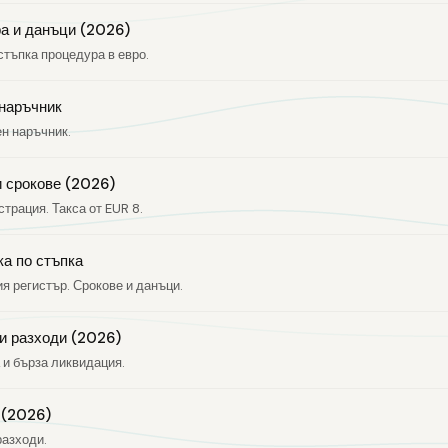
а и данъци (2026)
стъпка процедура в евро.
 наръчник
ен наръчник.
и срокове (2026)
трация. Такса от EUR 8.
а по стъпка
я регистър. Срокове и данъци.
и разходи (2026)
 и бърза ликвидация.
 (2026)
разходи.