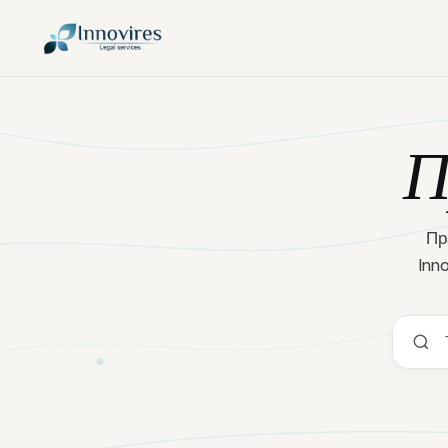
41
23
17
П
Пр
Inn