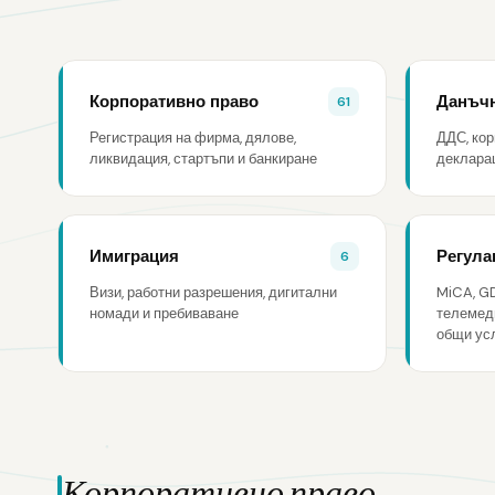
Корпоративно право
Данъчн
61
Регистрация на фирма, дялове,
ДДС, кор
ликвидация, стартъпи и банкиране
декларац
Имиграция
Регула
6
Визи, работни разрешения, дигитални
MiCA, GD
номади и пребиваване
телемеди
общи ус
Корпоративно право