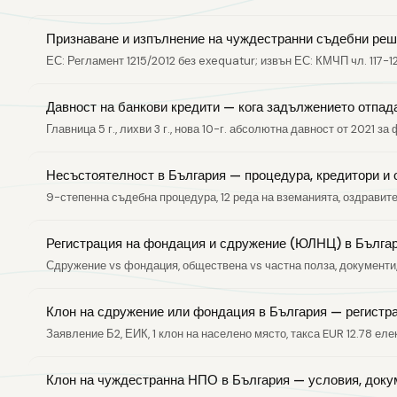
Признаване и изпълнение на чуждестранни съдебни реш
ЕС: Регламент 1215/2012 без exequatur; извън ЕС: КМЧП чл. 117-1
Давност на банкови кредити — кога задължението отпад
Главница 5 г., лихви 3 г., нова 10-г. абсолютна давност от 2021 за
Несъстоятелност в България — процедура, кредитори и
9-степенна съдебна процедура, 12 реда на вземанията, оздравит
Регистрация на фондация и сдружение (ЮЛНЦ) в Бълга
Сдружение vs фондация, обществена vs частна полза, документи,
Клон на сдружение или фондация в България — регистр
Заявление Б2, ЕИК, 1 клон на населено място, такса EUR 12.78 еле
Клон на чуждестранна НПО в България — условия, доку