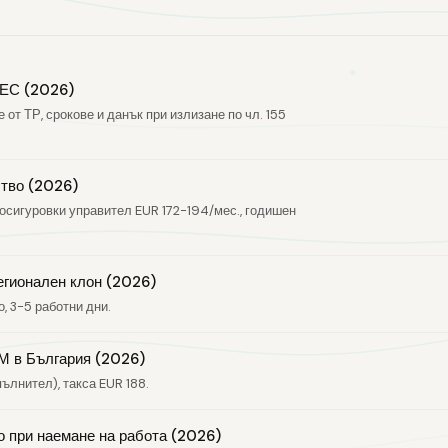
 ЕС (2026)
 от ТР, срокове и данък при излизане по чл. 155
ство (2026)
осигуровки управител EUR 172-194/мес., годишен
регионален клон (2026)
о, 3-5 работни дни.
М в България (2026)
ълнител), такса EUR 188.
о при наемане на работа (2026)