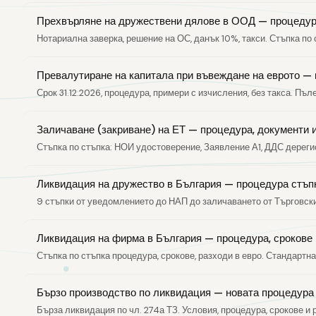
Прехвърляне на дружествени дялове в ООД — процедур
Нотариална заверка, решение на ОС, данък 10%, такси. Стъпка по 
Превалутиране на капитала при въвеждане на еврото —
Срок 31.12.2026, процедура, примери с изчисления, без такса. Пъл
Заличаване (закриване) на ЕТ — процедура, документи 
Стъпка по стъпка: НОИ удостоверение, Заявление А1, ДДС дерегис
Ликвидация на дружество в България — процедура стъпк
9 стъпки от уведомлението до НАП до заличаването от Търговски
Ликвидация на фирма в България — процедура, срокове 
Стъпка по стъпка процедура, срокове, разходи в евро. Стандартна
Бързо производство по ликвидация — новата процедура
Бърза ликвидация по чл. 274а ТЗ. Условия, процедура, срокове и 