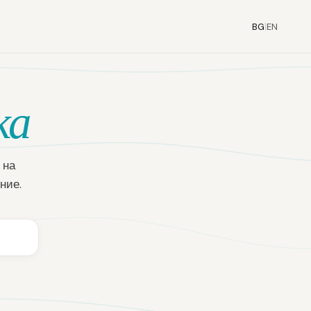
BG
|
EN
1
ка
 на
ние.