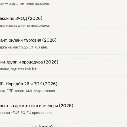
дати — задължително правило.
такси по ЗЧОД (2026)
нз, изисквания за персонала.
рант, онлайн търговия (2026)
ерка на място до 30-60 дни.
ии, групи и процедура (2026)
ване, register.ksb.bg.
НБ, Наредба 26 и ЗПК (2026)
мка, ГПР таван, AML задължения.
ост за архитекти и инженери (2026)
вноска ~EUR 80, EU признаване.