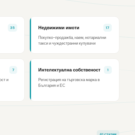
Недвижими имоти
35
17
Покупко-продажба, наем, нотариални
такси и чуждестранни купувачи
Интелектуална собственост
7
1
ост и
Регистрация на търговска марка в
България и ЕС
61 статии