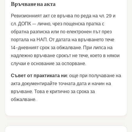
Връчване на акта
Ревизионният акт се връчва по реда на чл. 29 и
сл. ДОПК — лично, чрез пощенска пратка с
обратна разписка или по електронен път през
портала на НАП. От датата на връчването тече
14-дневният срок за обжалване. При липса на
надлежно връчване срокът не тече, което в някои
случаи е основание за оспорване.
Съвет от практиката ни:
още при получаване на
акта документирайте точната дата и начин на
връчване. Това е критично за срока за
обжалване.