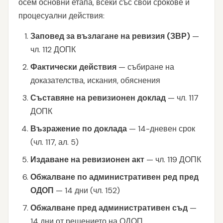
осем основни етапа, всеки със свои срокове и
процесуални действия:
Заповед за възлагане на ревизия (ЗВР)
—
чл. 112 ДОПК
Фактически действия
— събиране на
доказателства, искания, обяснения
Съставяне на ревизионен доклад
— чл. 117
ДОПК
Възражение по доклада
— 14-дневен срок
(чл. 117, ал. 5)
Издаване на ревизионен акт
— чл. 119 ДОПК
Обжалване по административен ред пред
ОДОП
— 14 дни (чл. 152)
Обжалване пред административен съд
—
14 дни от решението на ОДОП