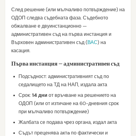
След решение (или мълчаливо потвърждение) на
ОДОП следва съдебната фаза. Съдебното
обжалване е двуинстанционно —
административен съд на първа инстанция и
Върховен административен съд (
ВАС
) на
касация.
Първа инстанция — административен съд
Подсъдност: административният съд по
седалището на ТД на НАП, издала акта
Срок:
14 дни
от връчване на решението на
ОДОП (или от изтичане на 60-дневния срок
при мълчаливо потвърждение)
Жалбата се подава чрез органа, издал акта
Съдът преценява актa по фактически и