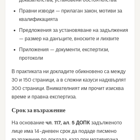
Правни изводи — прилаган закон, мотиви за
квалификацията
Предложения за установяване на задължения
— размер на данъците, вноските и лихвите
Приложения — документи, експертизи,
протоколи
В практиката ни докладите обикновено са между
30 и 150 страници, а в сложни казуси надхвърлят
300 страници. Внимателният им прочит изисква
време и правна експертиза.
Срок за възражение
На основание
чл. 117, ал. 5 ДОПК
задълженото
лице има 14-дневен срок да подаде писмено
възражение по доклада, като при мотивирана