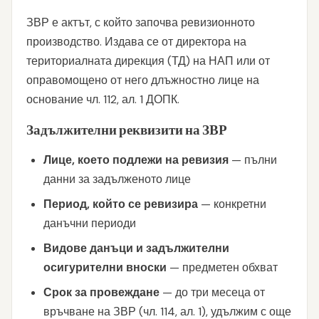
ЗВР е актът, с който започва ревизионното
производство. Издава се от директора на
териториалната дирекция (ТД) на НАП или от
оправомощено от него длъжностно лице на
основание чл. 112, ал. 1 ДОПК.
Задължителни реквизити на ЗВР
Лице, което подлежи на ревизия
— пълни
данни за задълженото лице
Период, който се ревизира
— конкретни
данъчни периоди
Видове данъци и задължителни
осигурителни вноски
— предметен обхват
Срок за провеждане
— до три месеца от
връчване на ЗВР (чл. 114, ал. 1), удължим с още