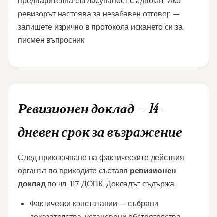
предварителна съгласуваност с адвокат. Ако
ревизорът настоява за незабавен отговор —
запишете изрично в протокола искането си за
писмен въпросник.
Ревизионен доклад — 14-
дневен срок за възражение
След приключване на фактическите действия
органът по приходите съставя
ревизионен
доклад
по чл. 117 ДОПК. Докладът съдържа:
Фактически констатации — събрани
доказателства, установени обстоятелства