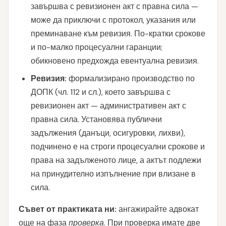
завършва с ревизионен акт с правна сила —
може да приключи с протокол, указания или
преминаване към ревизия. По-кратки срокове
и по-малко процесуални гаранции;
обикновено предхожда евентуална ревизия.
Ревизия:
формализирано производство по
ДОПК (чл. 112 и сл.), което завършва с
ревизионен акт — административен акт с
правна сила. Установява публични
задължения (данъци, осигуровки, лихви),
подчинено е на строги процесуални срокове и
права на задълженото лице, а актът подлежи
на принудително изпълнение при влизане в
сила.
Съвет от практиката ни:
ангажирайте адвокат
още на фаза
проверка
. При проверка имате две