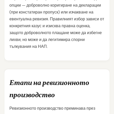
опции — доброволно коригиране на декларации
(при констатиран пропуск) или изчакване на
евентуална ревизия. Правилният избор зависи от
конкретния казус и изисква правна оценка,
защото доброволното плащане може да избегне
лихви, но може и да легитимира спорни
тълкувания на НАП.
Етапи на ревизионното
производство
Ревизионното производство преминава през