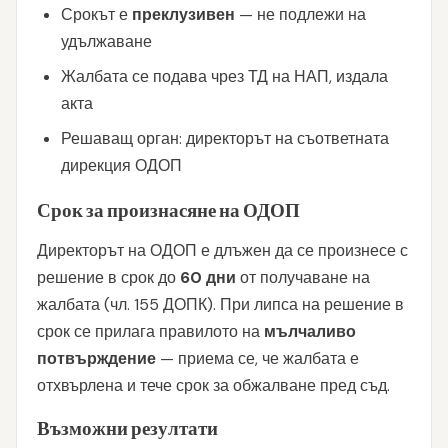
Срокът е
преклузивен
— не подлежи на
удължаване
Жалбата се подава чрез ТД на НАП, издала
акта
Решаващ орган: директорът на съответната
дирекция ОДОП
Срок за произнасяне на ОДОП
Директорът на ОДОП е длъжен да се произнесе с
решение в срок до
60 дни
от получаване на
жалбата (чл. 155 ДОПК). При липса на решение в
срок се прилага правилото на
мълчаливо
потвърждение
— приема се, че жалбата е
отхвърлена и тече срок за обжалване пред съд.
Възможни резултати