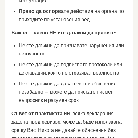
консултация
Право да оспорвате действия
на органа по
приходите по установения ред
Важно — какво НЕ сте длъжни да правите:
Не сте длъжни да признавате нарушения или
неточности
Не сте длъжни да подписвате протоколи или
декларации, които не отразяват реалността
Не сте длъжни да давате устни обяснения
незабавно — можете да поискате писмен
въпросник и разумен срок
Съвет от практиката ни:
всяка декларация,
дадена пред ревизор, може да бъде използвана
срещу Вас. Никога не давайте обяснения без