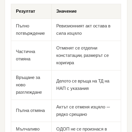
Резултат
Значение
Пълно
Ревизионният акт остава в
потвърждение
сила изцяло
Отменят се отделни
Частична
констатации, размерът се
отмяна
коригира
Връщане за
Делото се връща на ТД на
ново
НАП с указания
разглеждане
Актът се отменя изцяло —
Пълна отмяна
рядко срещано
Мълчаливо
ОДОП не се произнася в