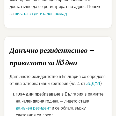
достатъчно да се регистрират по адрес. Повече
за
визата за дигитален номад
.
Данъчно резидентство —
правилото за 183 дни
Данъчното резидентство в България се определя
от два алтернативни критерия (чл. 4 от
ЗДДФЛ
):
183+ дни
пребиваване в България в рамките
на календарна година — лицето става
данъчен резидент
и се облага върху
световния си доход.