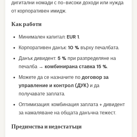
дигитални номади с по-високи доходи или нужда
от корпоративен имидж.
Как работи
Минимален капитал:
EUR 1
.
Корпоративен данък:
10 %
върху печалбата.
Данък дивидент:
5 %
при разпределяне на
печалба →
комбинирана ставка 15 %
.
Можете да се назначите по
договор за
управление и контрол (ДУК)
и да
получавате заплата.
Оптимизация: комбинация заплата + дивидент
за намаляване на общата данъчна тежест.
Предимства и недостатъци