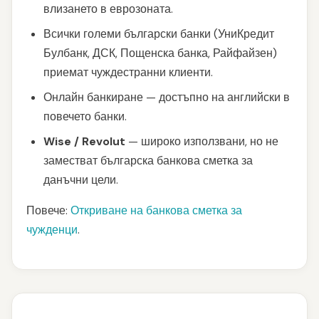
влизането в еврозоната.
Всички големи български банки (УниКредит
Булбанк, ДСК, Пощенска банка, Райфайзен)
приемат чуждестранни клиенти.
Онлайн банкиране — достъпно на английски в
повечето банки.
Wise / Revolut
— широко използвани, но не
заместват българска банкова сметка за
данъчни цели.
Повече:
Откриване на банкова сметка за
чужденци
.