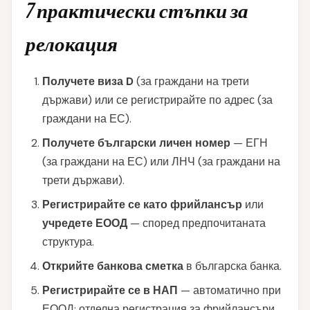
7 практически стъпки за
релокация
Получете виза D
(за граждани на трети
държави) или се регистрирайте по адрес (за
граждани на ЕС).
Получете български личен номер
— ЕГН
(за граждани на ЕС) или ЛНЧ (за граждани на
трети държави).
Регистрирайте се като фрийлансър
или
учредете ЕООД
— според предпочитаната
структура.
Открийте банкова сметка
в българска банка.
Регистрирайте се в НАП
— автоматично при
ЕООД; отделна регистрация за фрийлансъри.