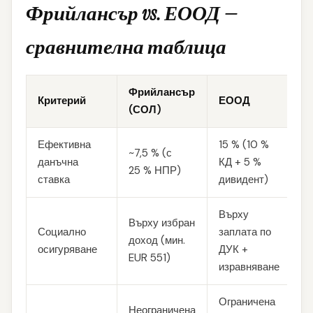
Фрийлансър vs. ЕООД —
сравнителна таблица
Фрийлансър
Критерий
ЕООД
(СОЛ)
Ефективна
15 % (10 %
~7,5 % (с
данъчна
КД + 5 %
25 % НПР)
ставка
дивидент)
Върху
Върху избран
Социално
заплата по
доход (мин.
осигуряване
ДУК +
EUR 551)
изравняване
Ограничена
Неограничена