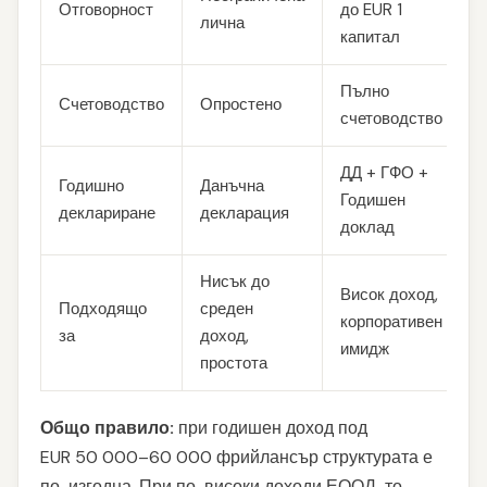
Отговорност
до EUR 1
лична
капитал
Пълно
Счетоводство
Опростено
счетоводство
ДД + ГФО +
Годишно
Данъчна
Годишен
деклариране
декларация
доклад
Нисък до
Висок доход,
Подходящо
среден
корпоративен
за
доход,
имидж
простота
Общо правило:
при годишен доход под
EUR 50 000–60 000 фрийлансър структурата е
по-изгодна. При по-високи доходи ЕООД-то