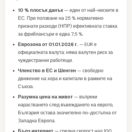
10 % плосък данък
— един от най-ниските в
ЕС. При ползване на 25 % нормативно
признати разходи (НПР) ефективната ставка
за фрийлансъри е едва 7,5 %.
Еврозона от 01.01.2026 г.
— EUR е
официалната валута; няма валутен риск за
чуждестранни работещи.
Членство в ЕС и Шенген
— свободно
движение на хора и капитали в рамките на
Съюза.
Разумна цена на живот
— въпреки
нарастването след въвеждането на еврото,
България остава значително по-достъпна от
Западна Европа.
Бърз интернет
— средна скорост над 100