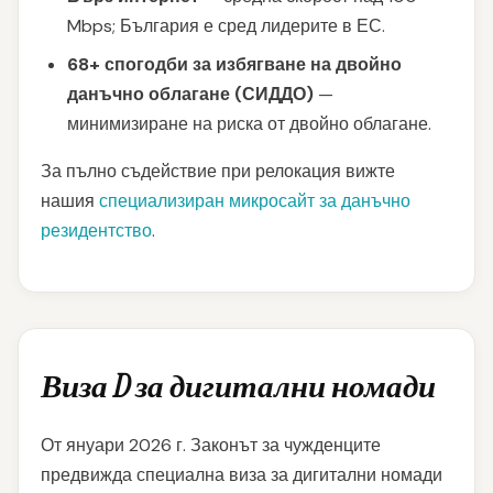
Mbps; България е сред лидерите в ЕС.
68+ спогодби за избягване на двойно
данъчно облагане (СИДДО)
—
минимизиране на риска от двойно облагане.
За пълно съдействие при релокация вижте
нашия
специализиран микросайт за данъчно
резидентство
.
Виза D за дигитални номади
От януари 2026 г. Законът за чужденците
предвижда специална виза за дигитални номади