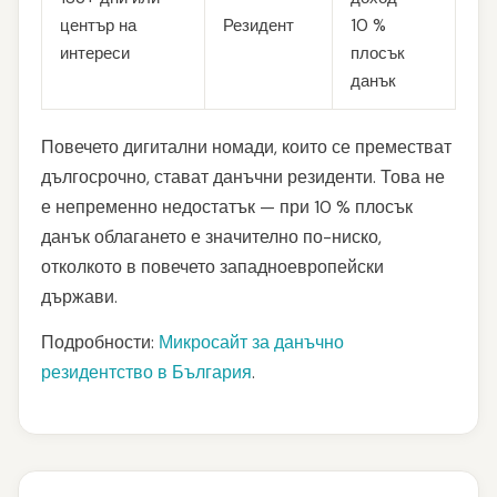
център на
Резидент
10 %
интереси
плосък
данък
Повечето дигитални номади, които се преместват
дългосрочно, стават данъчни резиденти. Това не
е непременно недостатък — при 10 % плосък
данък облагането е значително по-ниско,
отколкото в повечето западноевропейски
държави.
Подробности:
Микросайт за данъчно
резидентство в България
.