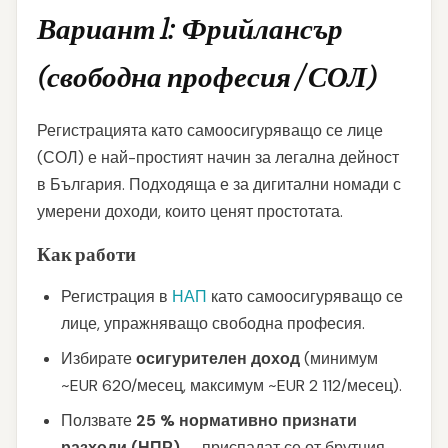
Вариант 1: Фрийлансър
(свободна професия / СОЛ)
Регистрацията като самоосигуряващо се лице
(СОЛ) е най-простият начин за легална дейност
в България. Подходяща е за дигитални номади с
умерени доходи, които ценят простотата.
Как работи
Регистрация в
НАП
като самоосигуряващо се
лице, упражняващо свободна професия.
Избирате
осигурителен доход
(минимум
~EUR 620/месец, максимум ~EUR 2 112/месец).
Ползвате
25 % нормативно признати
разходи (НПР)
— приспадат се от брутния