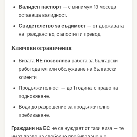
Валиден паспорт
— с минимум 18 месеца
оставаща валидност.
Свидетелство за съдимост
— от държавата
на гражданство, с апостил и превод.
Ключови ограничения
Визата
НЕ позволява
работа за български
работодател или обслужване на български
клиенти.
Продължителност — до 1 година, с право на
подновяване.
Води до разрешение за продължително
пребиваване.
Граждани на ЕС
не се нуждаят от тази виза — те
имат право на свободно пребиваване и е