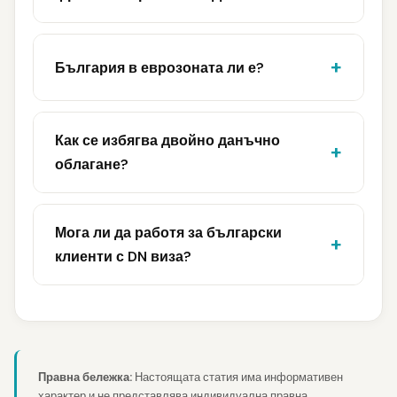
България в еврозоната ли е?
Как се избягва двойно данъчно
облагане?
Мога ли да работя за български
клиенти с DN виза?
Правна бележка:
Настоящата статия има информативен
характер и не представлява индивидуална правна