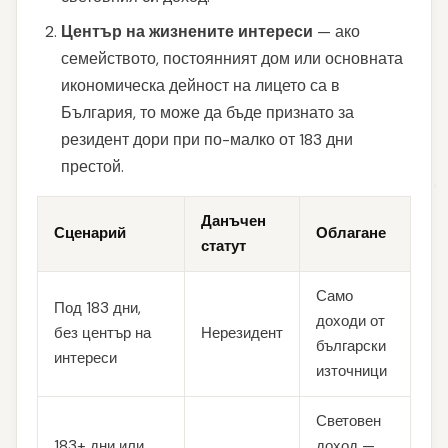
Център на жизнените интереси
— ако
семейството, постоянният дом или основната
икономическа дейност на лицето са в
България, то може да бъде признато за
резидент дори при по-малко от 183 дни
престой.
Данъчен
Сценарий
Облагане
статут
Само
Под 183 дни,
доходи от
без център на
Нерезидент
български
интереси
източници
Световен
183+ дни или
доход —