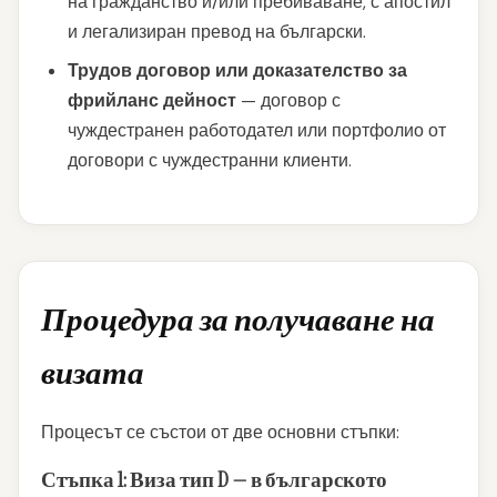
на гражданство и/или пребиваване, с апостил
и легализиран превод на български.
Трудов договор или доказателство за
фрийланс дейност
— договор с
чуждестранен работодател или портфолио от
договори с чуждестранни клиенти.
Процедура за получаване на
визата
Процесът се състои от две основни стъпки:
Стъпка 1: Виза тип D — в българското