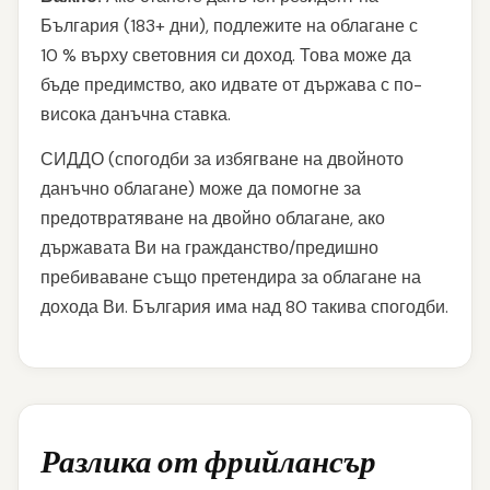
България (183+ дни), подлежите на облагане с
10 % върху световния си доход. Това може да
бъде предимство, ако идвате от държава с по-
висока данъчна ставка.
СИДДО (спогодби за избягване на двойното
данъчно облагане) може да помогне за
предотвратяване на двойно облагане, ако
държавата Ви на гражданство/предишно
пребиваване също претендира за облагане на
дохода Ви. България има над 80 такива спогодби.
Разлика от фрийлансър