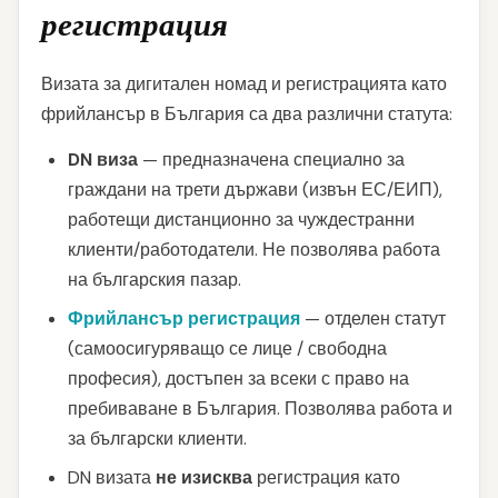
регистрация
Визата за дигитален номад и регистрацията като
фрийлансър в България са два различни статута:
DN виза
— предназначена специално за
граждани на трети държави (извън ЕС/ЕИП),
работещи дистанционно за чуждестранни
клиенти/работодатели. Не позволява работа
на българския пазар.
Фрийлансър регистрация
— отделен статут
(самоосигуряващо се лице / свободна
професия), достъпен за всеки с право на
пребиваване в България. Позволява работа и
за български клиенти.
DN визата
не изисква
регистрация като