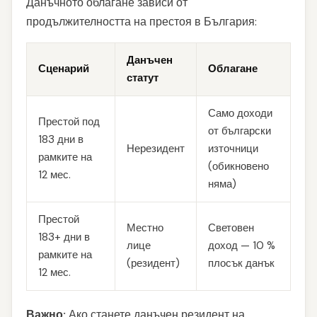
Данъчното облагане зависи от
продължителността на престоя в България:
Данъчен
Сценарий
Облагане
статут
Само доходи
Престой под
от български
183 дни в
Нерезидент
източници
рамките на
(обикновено
12 мес.
няма)
Престой
Местно
Световен
183+ дни в
лице
доход — 10 %
рамките на
(резидент)
плосък данък
12 мес.
Важно:
Ако станете данъчен резидент на