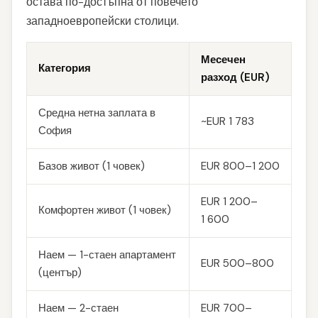
остава по-достъпна от повечето
западноевропейски столици.
Месечен
Категория
разход (EUR)
Средна нетна заплата в
~EUR 1 783
София
Базов живот (1 човек)
EUR 800–1 200
EUR 1 200–
Комфортен живот (1 човек)
1 600
Наем — 1-стаен апартамент
EUR 500–800
(център)
Наем — 2-стаен
EUR 700–