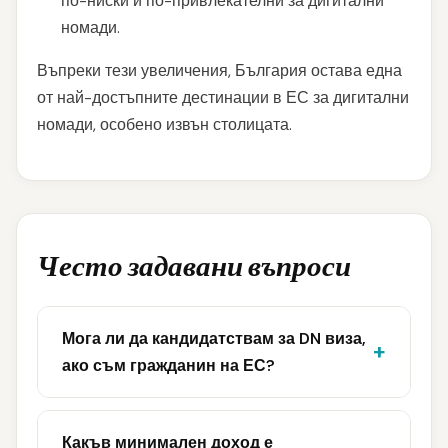
по-ниски и по-привлекателни за дигитални
номади.
Въпреки тези увеличения, България остава една
от най-достъпните дестинации в ЕС за дигитални
номади, особено извън столицата.
Често задавани въпроси
Мога ли да кандидатствам за DN виза,
ако съм гражданин на ЕС?
Какъв минимален доход е