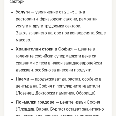
сектори:
Услуги
— увеличение от 20–50 % в
ресторанти, фризьорски салони, ремонтни
услуги и други трудоемки сектори.
Закръгляването нагоре при конверсията беше
масово.
Хранителни стоки в София
— цените в
големите софийски супермаркети вече са
сравними с тези в някои западноевропейски
държави, особено за внесени продукти.
Наеми
— продължават да растат, особено в
центъра на София и популярните квартали
(Лозенец, Докторски паметник, Оборище).
По-малки градове
— цените извън София
(Пловдив, Варна, Бургас) остават значително