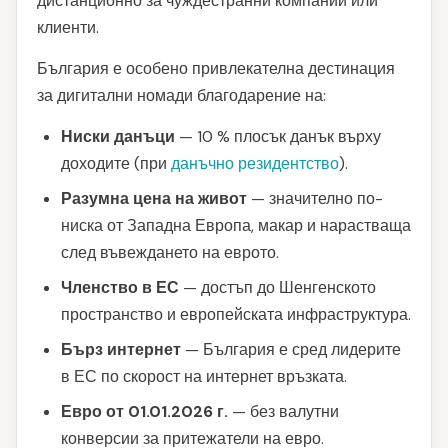
дистанционно за чуждестранни компании или
клиенти.
България е особено привлекателна дестинация
за дигитални номади благодарение на:
Ниски данъци
— 10 % плосък данък върху
доходите (при
данъчно резидентство
).
Разумна цена на живот
— значително по-
ниска от Западна Европа, макар и нарастваща
след въвеждането на еврото.
Членство в ЕС
— достъп до Шенгенското
пространство и европейската инфраструктура.
Бърз интернет
— България е сред лидерите
в ЕС по скорост на интернет връзката.
Евро от 01.01.2026 г.
— без валутни
конверсии за притежатели на евро.