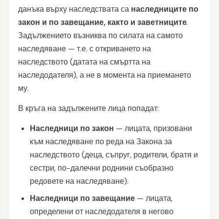
данъка върху наследствата са
наследниците по
закон и по завещание, както и заветниците
.
Задължението възниква по силата на самото
наследяване — т.е. с откриването на
наследството (датата на смъртта на
наследодателя), а не в момента на приемането
му.
В кръга на задължените лица попадат:
Наследници по закон
— лицата, призовани
към наследяване по реда на Закона за
наследството (деца, съпруг, родители, братя и
сестри, по-далечни роднини съобразно
редовете на наследяване).
Наследници по завещание
— лицата,
определени от наследодателя в негово