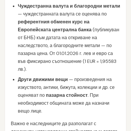
Чуждестранна валута и благородни метали
— чуждестранната валута се оценява по
референтния обменен курс на
Европейската централна банка
(публикуван
от БНБ) към датата на откриване на
наследството, а благородните метали — по
пазарна цена. От 01.01.2026 г. лев и евро са
във фиксирано съотношение (1 EUR = 1,95583
лв.).
Други движими вещи
— произведения на
изкуството, антики, бижута, колекции и др. се
оценяват по
пазарна стойност
. При
необходимост общината може да назначи
вещо лице.
Важно е наследниците да разполагат с