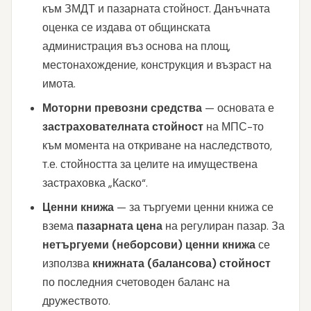
към ЗМДТ и пазарната стойност. Данъчната
оценка се издава от общинската
администрация въз основа на площ,
местонахождение, конструкция и възраст на
имота.
Моторни превозни средства
— основата е
застрахователната стойност
на МПС-то
към момента на откриване на наследството,
т.е. стойността за целите на имуществена
застраховка „Каско“.
Ценни книжа
— за търгуеми ценни книжа се
взема
пазарната цена
на регулиран пазар. За
нетъргуеми (неборсови) ценни книжа
се
използва
книжната (балансова) стойност
по последния счетоводен баланс на
дружеството.