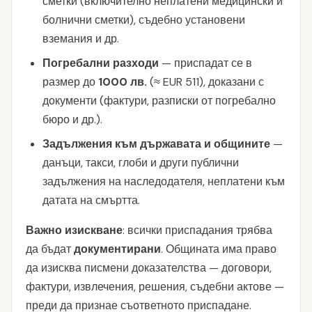
сметки (включително неплатени медицински и
болнични сметки), съдебно установени
вземания и др.
Погребални разходи
— приспадат се в
размер до
1000 лв.
(≈ EUR 511), доказани с
документи (фактури, разписки от погребално
бюро и др.).
Задължения към държавата и общините
—
данъци, такси, глоби и други публични
задължения на наследодателя, неплатени към
датата на смъртта.
Важно изискване
: всички приспадания трябва
да бъдат
документирани
. Общината има право
да изисква писмени доказателства — договори,
фактури, извлечения, решения, съдебни актове —
преди да признае съответното приспадане.