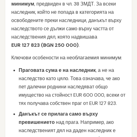
минимум
, предвиден в чл. 38 ЗМДТ. За всеки
наследник, който не попада в категорията на
освободените преки наследници, данъкът върху
наследството се дължи само върху частта от
наследствения дял, която надвишава
EUR 127 823 (BGN 250 000)
.
Ключови особености на необлагаемия минимум:
Праговата сума е на наследник
, а не на
наследство като цяло. Това означава, че ако
пет далечни роднини наследяват общо
имущество на стойност EUR 600 000, всеки от
тях получава собствен праг от EUR 127 823.
Данъкът се прилага само върху
превишението
над прага. Например, ако
наследственият дял на даден наследник е