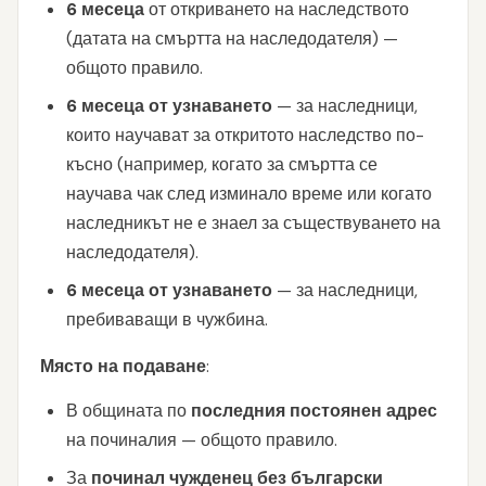
6 месеца
от откриването на наследството
(датата на смъртта на наследодателя) —
общото правило.
6 месеца от узнаването
— за наследници,
които научават за откритото наследство по-
късно (например, когато за смъртта се
научава чак след изминало време или когато
наследникът не е знаел за съществуването на
наследодателя).
6 месеца от узнаването
— за наследници,
пребиваващи в чужбина.
Място на подаване
:
В общината по
последния постоянен адрес
на починалия — общото правило.
За
починал чужденец без български