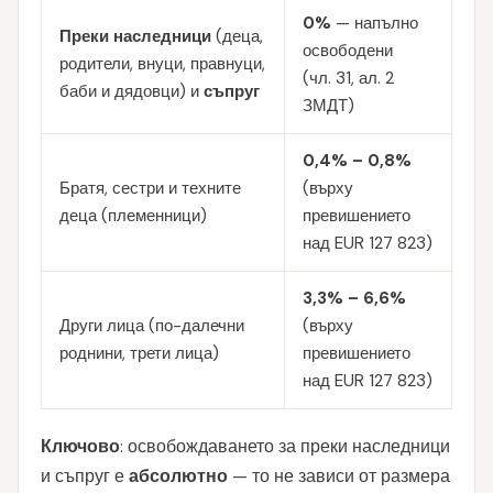
0%
— напълно
Преки наследници
(деца,
освободени
родители, внуци, правнуци,
(чл. 31, ал. 2
баби и дядовци) и
съпруг
ЗМДТ)
0,4% – 0,8%
Братя, сестри и техните
(върху
деца (племенници)
превишението
над EUR 127 823)
3,3% – 6,6%
Други лица (по-далечни
(върху
роднини, трети лица)
превишението
над EUR 127 823)
Ключово
: освобождаването за преки наследници
и съпруг е
абсолютно
— то не зависи от размера