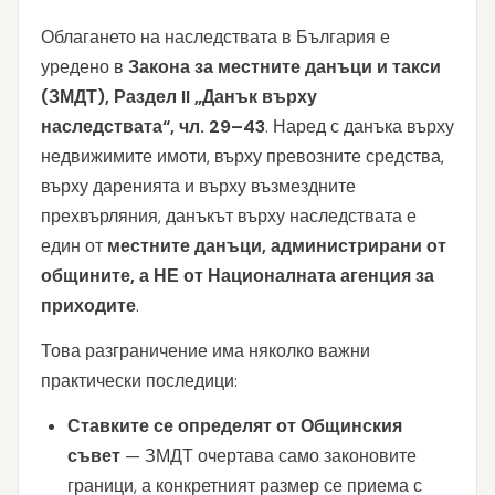
Облагането на наследствата в България е
уредено в
Закона за местните данъци и такси
(ЗМДТ), Раздел II „Данък върху
наследствата“, чл. 29–43
. Наред с данъка върху
недвижимите имоти, върху превозните средства,
върху даренията и върху възмездните
прехвърляния, данъкът върху наследствата е
един от
местните данъци, администрирани от
общините, а НЕ от Националната агенция за
приходите
.
Това разграничение има няколко важни
практически последици:
Ставките се определят от Общинския
съвет
— ЗМДТ очертава само законовите
граници, а конкретният размер се приема с