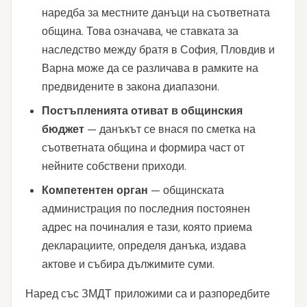
наредба за местните данъци на съответната
община. Това означава, че ставката за
наследство между братя в София, Пловдив и
Варна може да се различава в рамките на
предвидените в закона диапазони.
Постъпленията отиват в общинския
бюджет
— данъкът се внася по сметка на
съответната община и формира част от
нейните собствени приходи.
Компетентен орган
— общинската
администрация по последния постоянен
адрес на починалия е тази, която приема
декларациите, определя данъка, издава
актове и събира дължимите суми.
Наред със ЗМДТ приложими са и разпоредбите