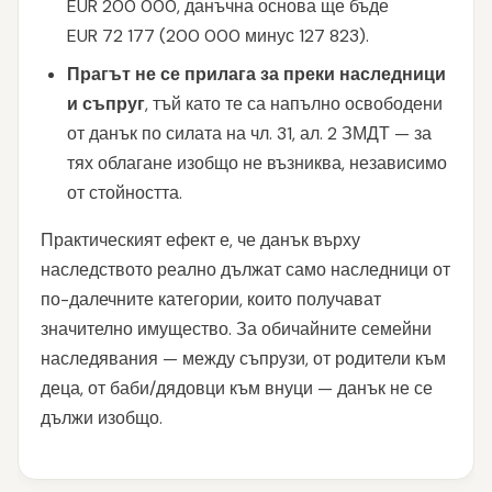
EUR 200 000, данъчна основа ще бъде
EUR 72 177 (200 000 минус 127 823).
Прагът не се прилага за преки наследници
и съпруг
, тъй като те са напълно освободени
от данък по силата на чл. 31, ал. 2 ЗМДТ — за
тях облагане изобщо не възниква, независимо
от стойността.
Практическият ефект е, че данък върху
наследството реално дължат само наследници от
по-далечните категории, които получават
значително имущество. За обичайните семейни
наследявания — между съпрузи, от родители към
деца, от баби/дядовци към внуци — данък не се
дължи изобщо.