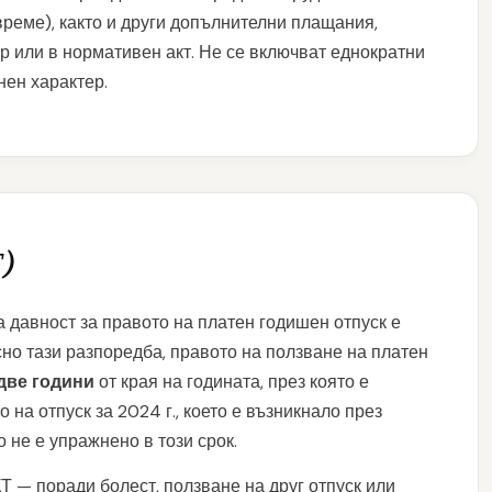
реме), както и други допълнителни плащания,
р или в нормативен акт. Не се включват еднократни
нен характер.
Т)
 давност за правото на платен годишен отпуск е
асно тази разпоредба, правото на ползване на платен
две години
от края на годината, през която е
 на отпуск за 2024 г., което е възникнало през
ко не е упражнено в този срок.
КТ — поради болест, ползване на друг отпуск или