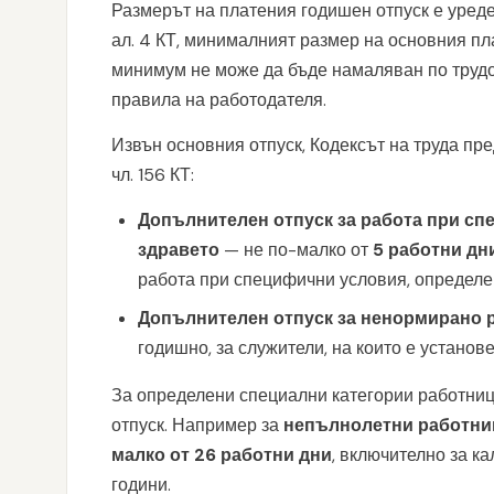
Размерът на платения годишен отпуск е уреден 
ал. 4 КТ, минималният размер на основния пл
минимум не може да бъде намаляван по трудо
правила на работодателя.
Извън основния отпуск, Кодексът на труда пр
чл. 156 КТ:
Допълнителен отпуск за работа при сп
здравето
— не по-малко от
5 работни дн
работа при специфични условия, определен
Допълнителен отпуск за ненормирано 
годишно, за служители, на които е установ
За определени специални категории работниц
отпуск. Например за
непълнолетни работни
малко от 26 работни дни
, включително за к
години.