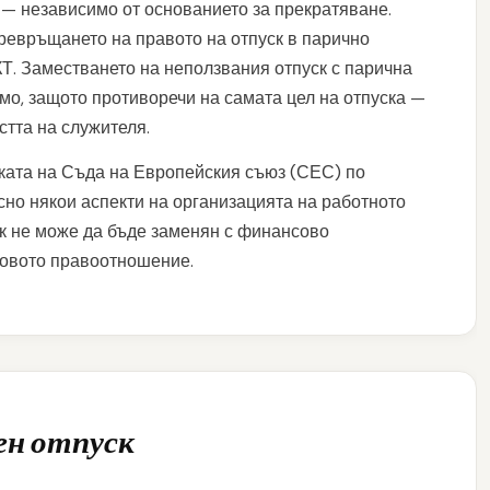
— независимо от основанието за прекратяване.
ревръщането на правото на отпуск в парично
 КТ. Заместването на неползвания отпуск с парична
мо, защото противоречи на самата цел на отпуска —
тта на служителя.
иката на Съда на Европейския съюз (СЕС) по
но някои аспекти на организацията на работното
ск не може да бъде заменян с финансово
довото правоотношение.
ен отпуск