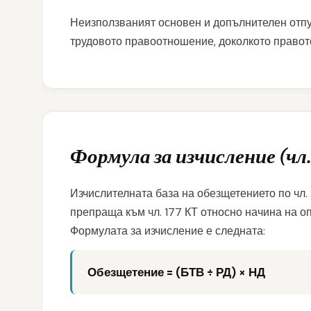
Неизползваният основен и допълнителен отпу
трудовото правоотношение, доколкото правото
Формула за изчисление (чл. 2
Изчислителната база на обезщетението по чл. 
препраща към чл. 177 КТ относно начина на о
Формулата за изчисление е следната:
Обезщетение = (БТВ ÷ РД) × НД