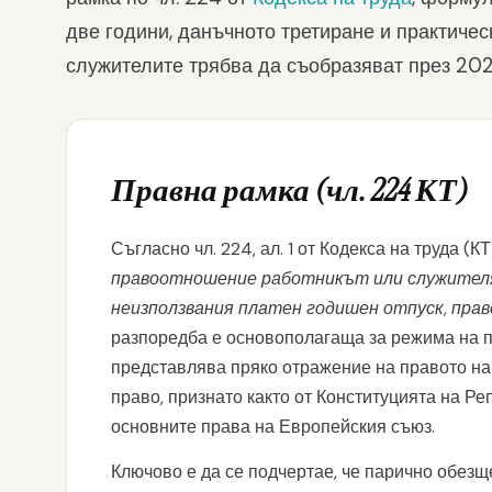
две години, данъчното третиране и практичес
служителите трябва да съобразяват през 202
Правна рамка (чл. 224 КТ)
Съгласно чл. 224, ал. 1 от Кодекса на труда (КТ
правоотношение работникът или служителя
неизползвания платен годишен отпуск, право
разпоредба е основополагаща за режима на п
представлява пряко отражение на правото на
право, признато както от Конституцията на Реп
основните права на Европейския съюз.
Ключово е да се подчертае, че парично обезщ