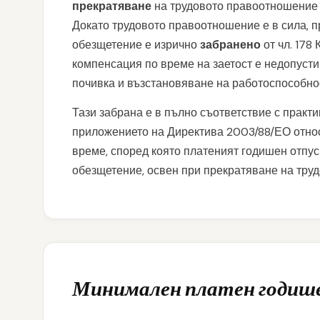
прекратяване
на трудовото правоотношение 
Докато трудовото правоотношение е в сила, п
обезщетение е изрично
забранено
от чл. 178
компенсация по време на заетост е недопусти
почивка и възстановяване на работоспособнос
Тази забрана е в пълно съответствие с практ
приложението на Директива 2003/88/ЕО относ
време, според която платеният годишен отпу
обезщетение, освен при прекратяване на тру
Минимален платен годиш