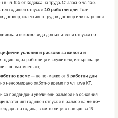
в чл. 155 от Кодекса на труда. Съгласно чл. 155,
атен годишен отпуск е
20 работни дни
. Този
в договор, колективен трудов договор или вътрешни
едвижда и няколко вида допълнителни отпуски по
ецифични условия и рискове за живота и
и
годишно, за работници и служители, извършващи
и с нормативен акт;
работно време
— не по-малко от
5 работни дни
ено ненормирано работно време по чл. 139а КТ.
и са предвидени увеличени размери на основния
ци
платеният годишен отпуск е в размер на
не по-
алендарната година, в която лицето навършва 18