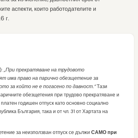
ките аспекти, които работодателите и
6 г.
):
„При прекратяване на трудовото
т има право на парично обезщетение за
то за който не е погасено по давност.“
Тази
аричните обезщетения при трудово прекратяване и
 платен годишен отпуск като основно социално
ублика България, така и от чл. 31 от Хартата на
етение за неизползван отпуск се дължи
САМО при