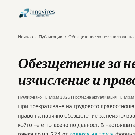
Начало
›
Публикации
›
Обезщетение за неизползван пла
Обезщетение за н
изчисление и право
Публикувано: 10 април 2026 | Последна актуализация: 10 апри
При прекратяване на трудовото правоотноше
право на парично обезщетение за неизползва
който не е погасено по давност. В настояща
рамка по чл. 224 от
Кодекса на труда
, формул