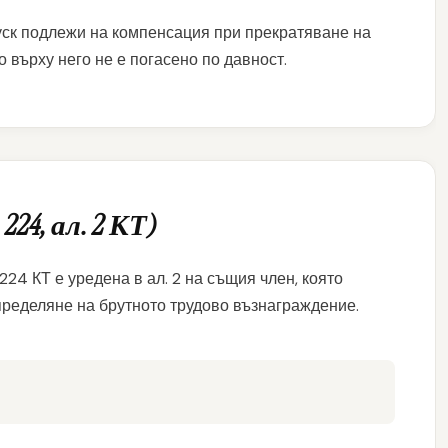
ск подлежи на компенсация при прекратяване на
 върху него не е погасено по давност.
24, ал. 2 КТ)
224 КТ е уредена в ал. 2 на същия член, която
пределяне на брутното трудово възнаграждение.