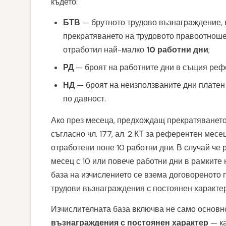
където:
БТВ
— брутното трудово възнаграждение, 
прекратяването на трудовото правоотношен
отработил най-малко
10 работни дни
;
РД
— броят на работните дни в същия реф
НД
— броят на неизползваните дни платен 
по давност.
Ако през месеца, предхождащ прекратяването,
съгласно чл. 177, ал. 2 КТ за референтен мес
отработени поне 10 работни дни. В случай че
месец с 10 или повече работни дни в рамките н
база на изчислението се взема договореното 
трудови възнаграждения с постоянен характер
Изчислителната база включва не само основн
възнаграждения с постоянен характер
— ка