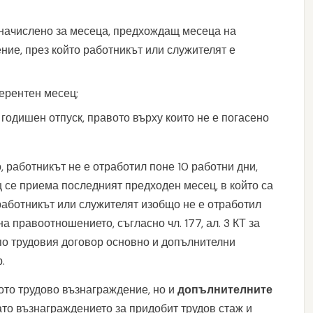
начислено за месеца, предхождащ месеца на
ие, през който работникът или служителят е
ерентен месец;
годишен отпуск, правото върху които не е погасено
 работникът не е отработил поне 10 работни дни,
ец се приема последният предходен месец, в който са
 работникът или служителят изобщо не е отработил
а правоотношението, съгласно чл. 177, ал. 3 КТ за
по трудовия договор основно и допълнителни
.
ото трудово възнаграждение, но и
допълнителните
то възнаграждението за придобит трудов стаж и