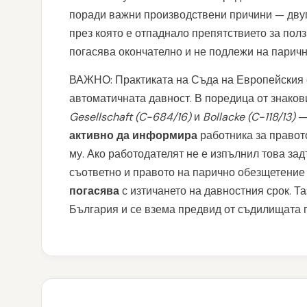
поради важни производствени причини — двуго
през която е отпаднало препятствието за полз
погасява окончателно и не подлежи на парич
ВАЖНО: Практиката на Съда на Европейския 
автоматичната давност. В поредица от знако
Gesellschaft (C-684/16)
и
Bollacke (C-118/13)
— 
активно да информира
работника за правот
му. Ако работодателят не е изпълнил това за
съответно и правото на парично обезщетение 
погасява
с изтичането на давностния срок. Т
България и се взема предвид от съдилищата 