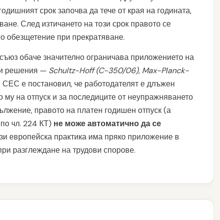
дишният срок започва да тече от края на годината,
ване. След изтичането на този срок правото се
но обезщетение при прекратяване.
съюз обаче значително ограничава приложението на
ви решения —
Schultz-Hoff (C-350/06)
,
Max-Planck-
СЕС е постановил, че работодателят е длъжен
о му на отпуск и за последиците от неупражняването
дължение, правото на платен годишен отпуск (а
по чл. 224 КТ)
не може автоматично да се
ази европейска практика има пряко приложение в
при разглеждане на трудови спорове.