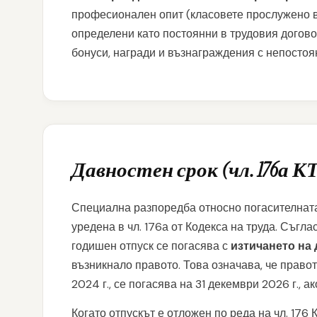
професионален опит (класовете прослужено в
определени като постоянни в трудовия догово
бонуси, награди и възнаграждения с непостоя
Давностен срок (чл. 176а К
Специална разпоредба относно погасителната
уредена в чл. 176а от Кодекса на труда. Съгл
годишен отпуск се погасява с
изтичането на 
възникнало правото. Това означава, че правото
2024 г., се погасява на 31 декември 2026 г., а
Когато отпускът е отложен по реда на чл. 176 