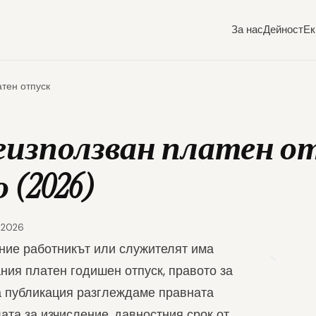
За нас
Дейност
Ек
тен отпуск
еизползван платен о
 (2026)
л 2026
ние работникът или служителят има
ния платен годишен отпуск, правото за
та публикация разглеждаме правната
ата за изчисление, давностния срок от