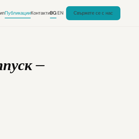
ип
Публикации
Контакти
BG
EN
Свържете се с нас
|
тпуск —