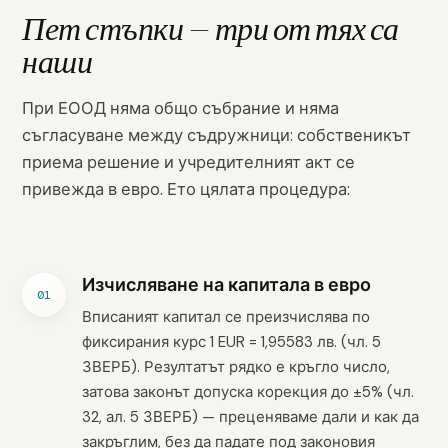
Пет стъпки — три от тях са
наши
При ЕООД няма общо събрание и няма
съгласуване между съдружници: собственикът
приема решение и учредителният акт се
привежда в евро. Ето цялата процедура:
Изчисляване на капитала в евро
Вписаният капитал се преизчислява по
фиксирания курс 1 EUR = 1,95583 лв. (чл. 5
ЗВЕРБ). Резултатът рядко е кръгло число,
затова законът допуска корекция до ±5% (чл.
32, ал. 5 ЗВЕРБ) — преценяваме дали и как да
закръглим, без да падате под законовия