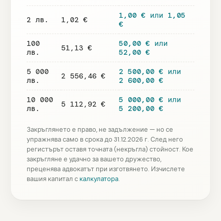
1,00 € или 1,05
2 лв.
1,02 €
€
100
50,00 € или
51,13 €
лв.
52,00 €
5 000
2 500,00 € или
2 556,46 €
лв.
2 600,00 €
10 000
5 000,00 € или
5 112,92 €
лв.
5 200,00 €
Закръглянето е право, не задължение — но се
упражнява само в срока до 31.12.2026 г. След него
регистърът оставя точната (некръгла) стойност. Кое
закръгляне е удачно за вашето дружество,
преценява адвокатът при изготвянето. Изчислете
вашия капитал с
калкулатора
.