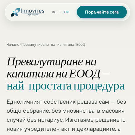
Поръчайте сега
BG
·
EN
Начало
/
Превалутиране на капитала
/
ЕООД
Превалутиране на
капитала на ЕООД —
най-простата процедура
Едноличният собственик решава сам — без
общо събрание, без мнозинства, в масовия
случай без нотариус. Изготвяме решението,
новия учредителен акт и декларациите, а