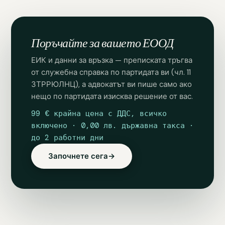
Поръчайте за вашето ЕООД
ЕИК и данни за връзка — преписката тръгва
от служебна справка по партидата ви (чл. 11
ЗТРРЮЛНЦ), а адвокатът ви пише само ако
нещо по партидата изисква решение от вас.
99 € крайна цена с ДДС, всичко
включено · 0,00 лв. държавна такса ·
до 2 работни дни
Започнете сега
→